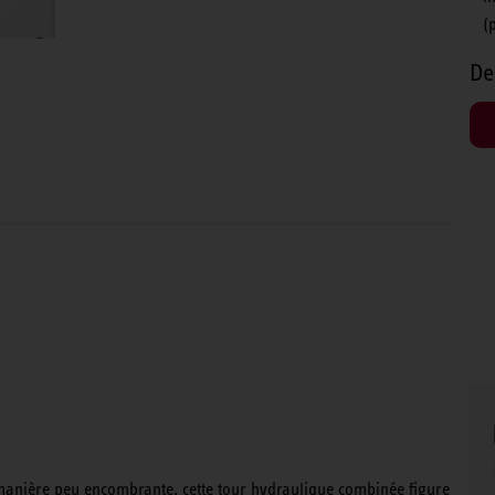
(
De
e manière peu encombrante, cette tour hydraulique combinée figure