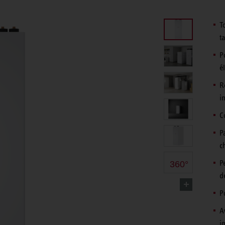
T
t
P
é
R
i
C
P
c
P
360°
d
P
A
i