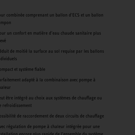
our combinée comprenant un ballon d’ECS et un ballon
ampon
our un confort en matière d’eau chaude sanitaire plus
levé
éduit de moitié la surface au sol requise par les ballons
ndividuels
ompact et système fiable
arfaitement adapté à la combinaison avec pompe à
haleur
eut être intégré au choix aux systèmes de chauffage ou
e refroidissement
ossibilité de raccordement de deux circuits de chauffage
vec régulation de pompe à chaleur intégrée pour une
nstallation encore plus rapide de l’ensemble du système