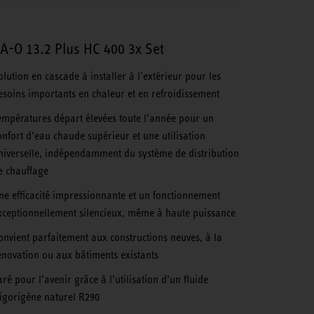
A-O 13.2 Plus HC 400 3x Set
olution en cascade à installer à l’extérieur pour les
esoins importants en chaleur et en refroidissement
empératures départ élevées toute l’année pour un
onfort d’eau chaude supérieur et une utilisation
niverselle, indépendamment du système de distribution
e chauffage
ne efficacité impressionnante et un fonctionnement
xceptionnellement silencieux, même à haute puissance
onvient parfaitement aux constructions neuves, à la
énovation ou aux bâtiments existants
aré pour l’avenir grâce à l’utilisation d’un fluide
rigorigène naturel R290