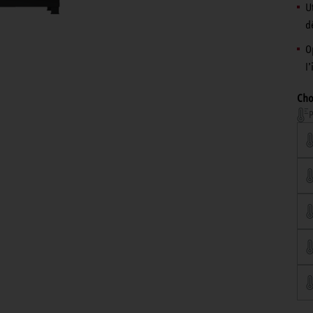
U
d
O
l’
Cho
P