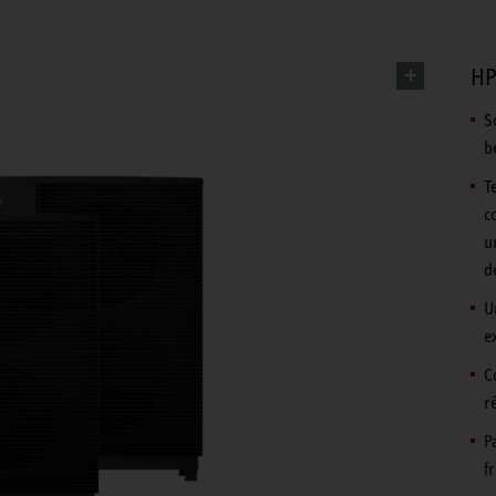
HP
S
b
T
c
u
d
U
e
C
r
P
f