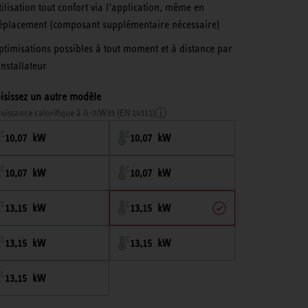
tilisation tout confort via l’application, même en
éplacement (composant supplémentaire nécessaire)
ptimisations possibles à tout moment et à distance par
installateur
isissez un autre modèle
uissance calorifique à A-7/W35 (EN 14511)
10,07 kW
10,07 kW
10,07 kW
10,07 kW
13,15 kW
13,15 kW
13,15 kW
13,15 kW
13,15 kW