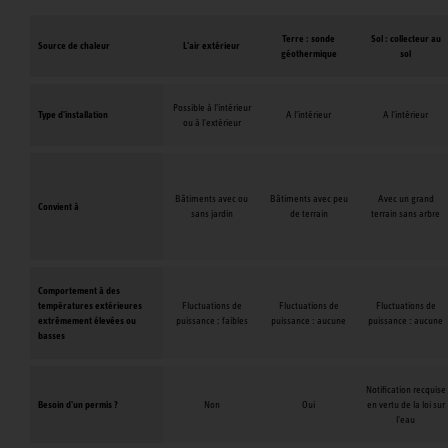
Terre : sonde
Sol : collecteur au
Source de chaleur
L'air extérieur
géothermique
sol
Possible à l'intérieur
Type d'installation
A l'intérieur
A l'intérieur
ou à l'extérieur
Bâtiments avec ou
Bâtiments avec peu
Avec un grand
Convient à
sans jardin
de terrain
terrain sans arbre
Comportement à des
températures extérieures
Fluctuations de
Fluctuations de
Fluctuations de
extrêmement élevées ou
puissance : faibles
puissance : aucune
puissance : aucune
basses
Notification recquise
Besoin d'un permis ?
Non
Oui
en vertu de la loi sur
l'eau