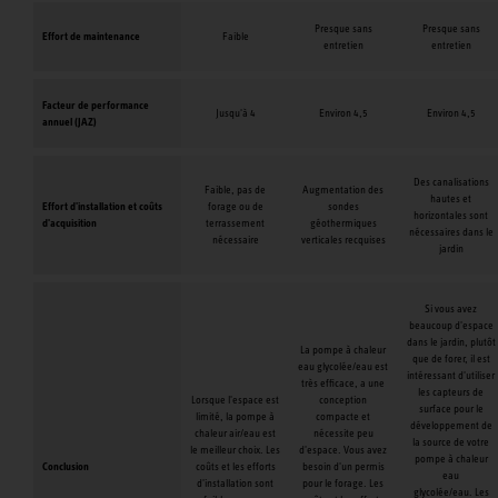
Presque sans
Presque sans
Effort de maintenance
Faible
entretien
entretien
Facteur de performance
Jusqu'à 4
Environ 4,5
Environ 4,5
annuel (JAZ)
Des canalisations
Faible, pas de
Augmentation des
hautes et
Effort d'installation et coûts
forage ou de
sondes
horizontales sont
d'acquisition
terrassement
géothermiques
nécessaires dans le
nécessaire
verticales recquises
jardin
Si vous avez
beaucoup d'espace
dans le jardin, plutôt
La pompe à chaleur
que de forer, il est
eau glycolée/eau est
intéressant d'utiliser
très efficace, a une
les capteurs de
Lorsque l'espace est
conception
surface pour le
limité, la pompe à
compacte et
développement de
chaleur air/eau est
nécessite peu
la source de votre
le meilleur choix. Les
d'espace. Vous avez
pompe à chaleur
Conclusion
coûts et les efforts
besoin d'un permis
eau
d'installation sont
pour le forage. Les
glycolée/eau. Les