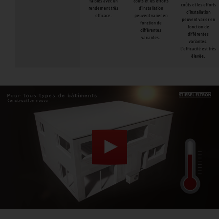
faibles avec un
coûts et les efforts
coûts et les efforts
rendement très
d'installation
d'installation
efficace.
peuvent varier en
peuvent varier en
fonction de
fonction de
différentes
différentes
variantes.
variantes.
L'efficacité est très
élevée.