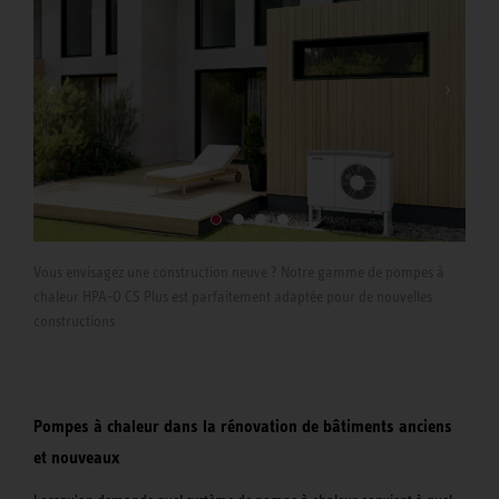
rem
app
Vous envisagez une construction neuve ? Notre gamme de pompes à
chaleur HPA-O CS Plus est parfaitement adaptée pour de nouvelles
constructions
Pompes à chaleur dans la rénovation de bâtiments anciens
et nouveaux