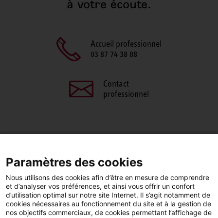
à votre écoute.
Accueil professionnel
03 87 74 38 88
Contact
professionnel
PARTAGEZ CETTE PAGE
Paramètres des cookies
Facebook
LinkedIn
Nous utilisons des cookies afin d’être en mesure de comprendre
et d’analyser vos préférences, et ainsi vous offrir un confort
d’utilisation optimal sur notre site Internet. Il s’agit notamment de
cookies nécessaires au fonctionnement du site et à la gestion de
nos objectifs commerciaux, de cookies permettant l’affichage de