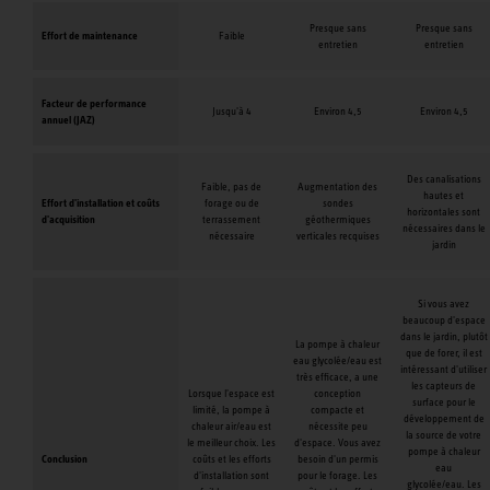
Presque sans
Presque sans
Effort de maintenance
Faible
entretien
entretien
Facteur de performance
Jusqu'à 4
Environ 4,5
Environ 4,5
annuel (JAZ)
Des canalisations
Faible, pas de
Augmentation des
hautes et
Effort d'installation et coûts
forage ou de
sondes
horizontales sont
d'acquisition
terrassement
géothermiques
nécessaires dans le
nécessaire
verticales recquises
jardin
Si vous avez
beaucoup d'espace
dans le jardin, plutôt
La pompe à chaleur
que de forer, il est
eau glycolée/eau est
intéressant d'utiliser
très efficace, a une
les capteurs de
Lorsque l'espace est
conception
surface pour le
limité, la pompe à
compacte et
développement de
chaleur air/eau est
nécessite peu
la source de votre
le meilleur choix. Les
d'espace. Vous avez
pompe à chaleur
Conclusion
coûts et les efforts
besoin d'un permis
eau
d'installation sont
pour le forage. Les
glycolée/eau. Les