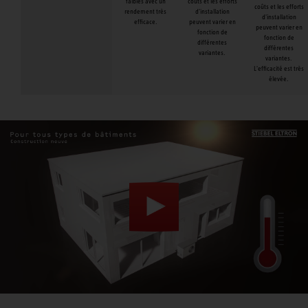
faibles avec un
coûts et les efforts
coûts et les efforts
rendement très
d'installation
d'installation
efficace.
peuvent varier en
peuvent varier en
fonction de
fonction de
différentes
différentes
variantes.
variantes.
L'efficacité est très
élevée.