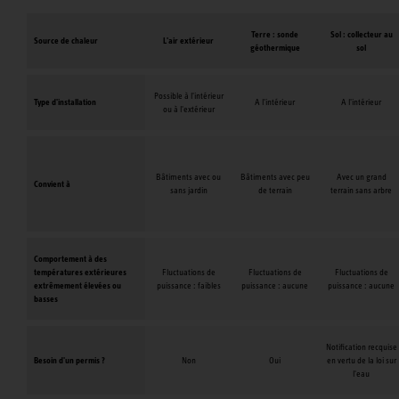
Terre : sonde
Sol : collecteur au
Source de chaleur
L'air extérieur
géothermique
sol
Possible à l'intérieur
Type d'installation
A l'intérieur
A l'intérieur
ou à l'extérieur
Bâtiments avec ou
Bâtiments avec peu
Avec un grand
Convient à
sans jardin
de terrain
terrain sans arbre
Comportement à des
températures extérieures
Fluctuations de
Fluctuations de
Fluctuations de
extrêmement élevées ou
puissance : faibles
puissance : aucune
puissance : aucune
basses
Notification recquise
Besoin d'un permis ?
Non
Oui
en vertu de la loi sur
l'eau