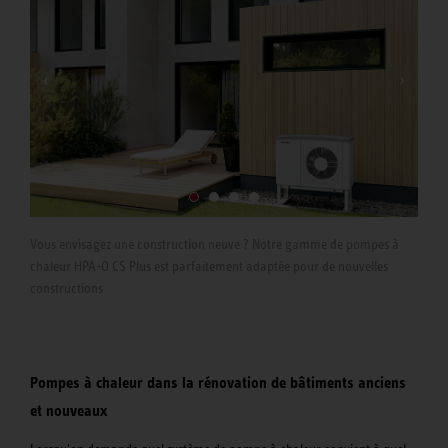
rem
app
Vous envisagez une construction neuve ? Notre gamme de pompes à
chaleur HPA-O CS Plus est parfaitement adaptée pour de nouvelles
constructions
Pompes à chaleur dans la rénovation de bâtiments anciens
et nouveaux