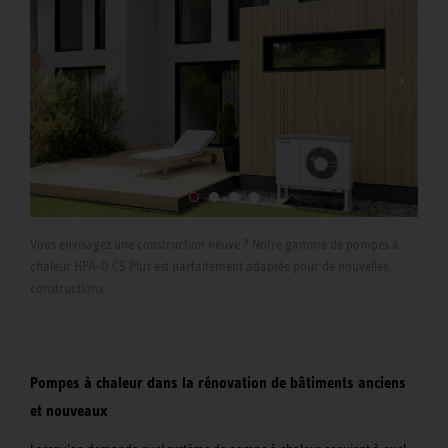
rem
app
Vous envisagez une construction neuve ? Notre gamme de pompes à
chaleur HPA-O CS Plus est parfaitement adaptée pour de nouvelles
constructions
Pompes à chaleur dans la rénovation de bâtiments anciens
et nouveaux