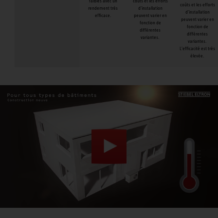
faibles avec un
coûts et les efforts
coûts et les efforts
rendement très
d'installation
d'installation
efficace.
peuvent varier en
peuvent varier en
fonction de
fonction de
différentes
différentes
variantes.
variantes.
L'efficacité est très
élevée.