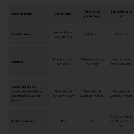
Terre : sonde
Sol : collecteur au
Source de chaleur
L'air extérieur
géothermique
sol
Possible à l'intérieur
Type d'installation
A l'intérieur
A l'intérieur
ou à l'extérieur
Bâtiments avec ou
Bâtiments avec peu
Avec un grand
Convient à
sans jardin
de terrain
terrain sans arbre
Comportement à des
températures extérieures
Fluctuations de
Fluctuations de
Fluctuations de
extrêmement élevées ou
puissance : faibles
puissance : aucune
puissance : aucune
basses
Notification recquise
Besoin d'un permis ?
Non
Oui
en vertu de la loi sur
l'eau