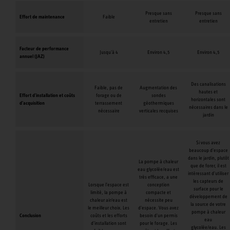
Presque sans
Presque sans
Effort de maintenance
Faible
entretien
entretien
Facteur de performance
Jusqu'à 4
Environ 4,5
Environ 4,5
annuel (JAZ)
Des canalisations
Faible, pas de
Augmentation des
hautes et
Effort d'installation et coûts
forage ou de
sondes
horizontales sont
d'acquisition
terrassement
géothermiques
nécessaires dans le
nécessaire
verticales recquises
jardin
Si vous avez
beaucoup d'espace
dans le jardin, plutôt
La pompe à chaleur
que de forer, il est
eau glycolée/eau est
intéressant d'utiliser
très efficace, a une
les capteurs de
Lorsque l'espace est
conception
surface pour le
limité, la pompe à
compacte et
développement de
chaleur air/eau est
nécessite peu
la source de votre
le meilleur choix. Les
d'espace. Vous avez
pompe à chaleur
Conclusion
coûts et les efforts
besoin d'un permis
eau
d'installation sont
pour le forage. Les
glycolée/eau. Les