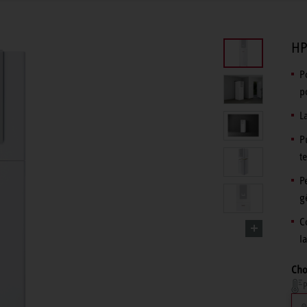
HP
P
p
L
P
t
P
g
C
l
Cho
P