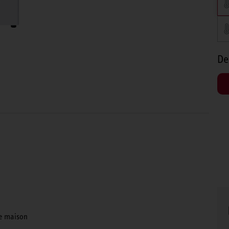
De
re maison