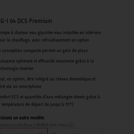
G-I 04 DCS Premium
ompe à chaleur eau glycolée-eau installée en intérieur
our le chauffage, avec refroidissement en option
a conception compacte permet un gain de place
uissance optimale et efficacité maximale grâce à la
echnologie Inverter
eut, en option, être intégré au réseau domestique et
éré via un smartphone
onfort ECS et quantités d’eau mélangée élevés grâce à
a température de départ de jusqu’à 75°C
isissez un autre modèle
uissance calorifique à B0/W35 (min./max.)