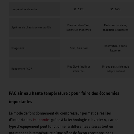
Température de sortie
30–55 °C
55–80 °C
Plancher chauffant,
Radiateurs anciens,
Système de chauffage compatible
radiateurs modernes
chaudières existantes
Rénovation, ancien
Usage idéal
Neuf, bien isolé
logement
Plus élevé (meilleur
Un peu plus faible mais
Rendement / COP
efficacité)
adapté au froid
PAC air eau haute température : pour faire des économies
importantes
Le mode de fonctionnement du compresseur permet de réaliser
d’importantes
économies
grâce à la technologie « inverter », car ce
type d’équipement peut fonctionner à différentes vitesses tout en
maintenant la température d’une pièce de façon constante, sans