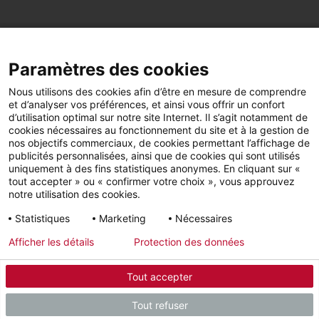
PARTAGEZ CETTE PAGE
Paramètres des cookies
Facebook
LinkedIn
Nous utilisons des cookies afin d’être en mesure de comprendre
et d’analyser vos préférences, et ainsi vous offrir un confort
d’utilisation optimal sur notre site Internet. Il s’agit notamment de
cookies nécessaires au fonctionnement du site et à la gestion de
nos objectifs commerciaux, de cookies permettant l’affichage de
publicités personnalisées, ainsi que de cookies qui sont utilisés
YouTube
LinkedIn
Facebook
uniquement à des fins statistiques anonymes. En cliquant sur «
tout accepter » ou « confirmer votre choix », vous approuvez
notre utilisation des cookies.
Instagram
Statistiques
Marketing
Nécessaires
Afficher les détails
Protection des données
Mentions légales
Protection des données
Tout accepter
© 2026 - STIEBEL ELTRON GmbH & Co. KG (DE)
Tout refuser