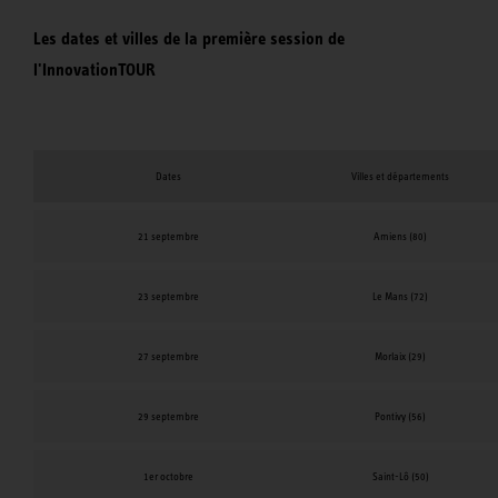
Les dates et villes de la première session de
l'InnovationTOUR
Dates
Villes et départements
21 septembre
Amiens (80)
23 septembre
Le Mans (72)
27 septembre
Morlaix (29)
29 septembre
Pontivy (56)
1er octobre
Saint-Lô (50)