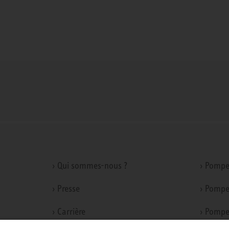
› Qui sommes-nous ?
› Pompe
› Presse
› Pompe
› Carrière
› Pompe