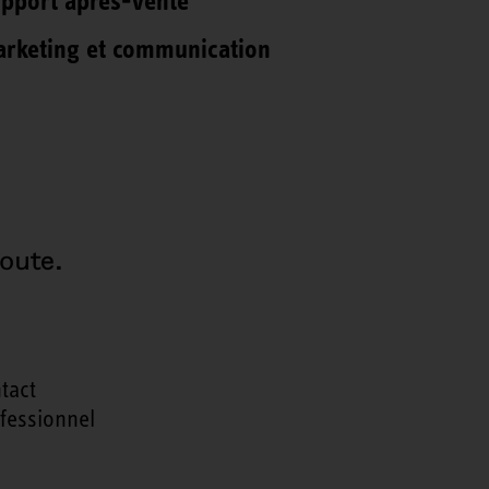
pport après-vente
rketing et communication
oute.
tact
fessionnel