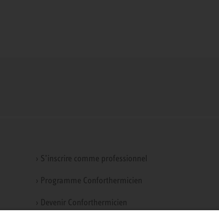
› S’inscrire comme professionnel
› Programme Conforthermicien
› Devenir Conforthermicien