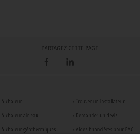
PARTAGEZ CETTE PAGE
Facebook
LinkedIn
 à chaleur
› Trouver un installateur
 à chaleur air eau
› Demander un devis
 à chaleur géothermiques
› Aides financières pour PAC