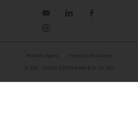
YouTube
LinkedIn
Facebook
Instagram
Mentions légales
Protection des données
© 2026 - STIEBEL ELTRON GmbH & Co. KG (DE)