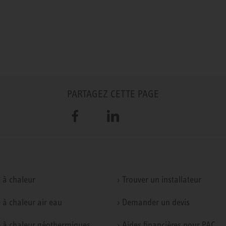
PARTAGEZ CETTE PAGE
Facebook
LinkedIn
 à chaleur
› Trouver un installateur
 à chaleur air eau
› Demander un devis
 à chaleur géothermiques
› Aides financières pour PAC