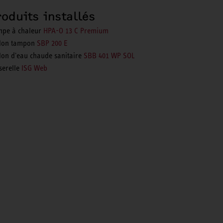
roduits installés
pe à chaleur
HPA-O 13 C Premium
lon tampon
SBP 200 E
lon d'eau chaude sanitaire
SBB 401 WP SOL
serelle
ISG Web