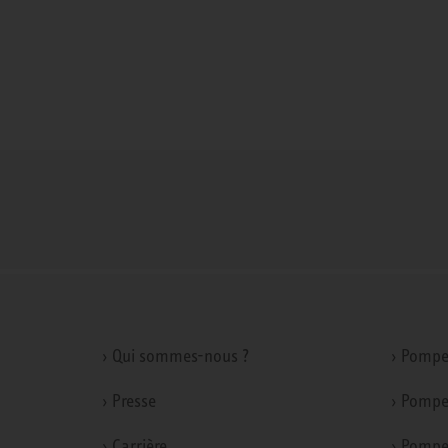
› Qui sommes-nous ?
› Pompe
› Presse
› Pompe
› Carrière
› Pompe