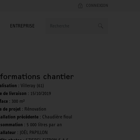
CONNEXION
ENTREPRISE
nformations chantier
alisation
: Villeray (61)
e de livraison
: 15/10/2019
face
: 300 m²
e de projet
: Rénovation
tallation précédente
: Chaudière fioul
nsommation
: 5 000 litres par an
tallateur
: JOËL PAPILLON