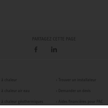
PARTAGEZ CETTE PAGE
Facebook
LinkedIn
 à chaleur
› Trouver un installateur
 à chaleur air eau
› Demander un devis
 à chaleur géothermiques
› Aides financières pour PAC