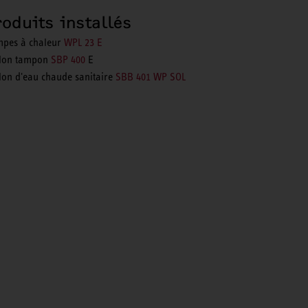
roduits installés
pes à chaleur
WPL 23 E
lon tampon
SBP 400
E
lon d'eau chaude sanitaire
SBB 401 WP SOL