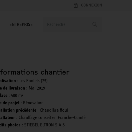
CONNEXION
ENTREPRISE
nformations chantier
alisation
: Les Pontets (25)
e de livraison
: Mai 2019
face
: 400 m²
e de projet
: Rénovation
tallation précédente
: Chaudière fioul
tallateur
: Chauffage conseil en Franche-Comté
dits photos
: STIEBEL ELTRON S.A.S