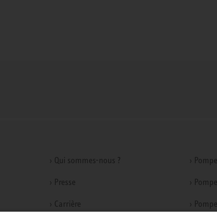
› Qui sommes-nous ?
› Pompe
› Presse
› Pompe
› Carrière
› Pompe