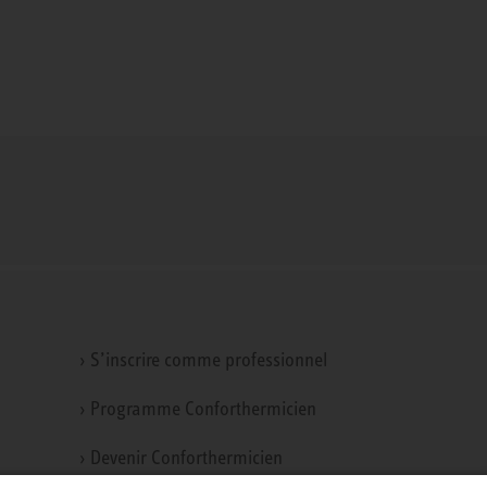
› S’inscrire comme professionnel
› Programme Conforthermicien
› Devenir Conforthermicien