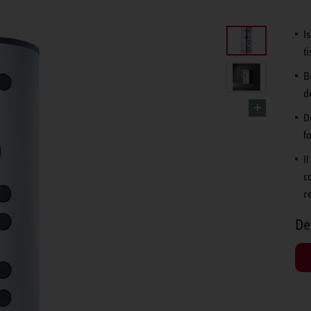
I
ti
B
d
D
f
I
c
r
De