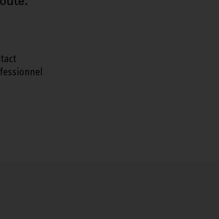
oute.
tact
fessionnel