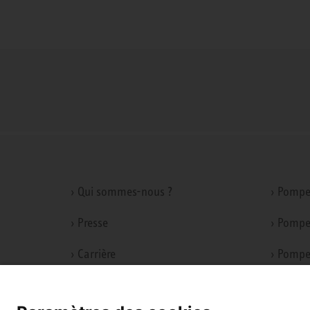
› Qui sommes-nous ?
› Pompe
› Presse
› Pompe
› Carrière
› Pompe
› Conformité
› Ventil