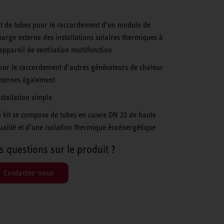
it de tubes pour le raccordement d’un module de
harge externe des installations solaires thermiques à
’appareil de ventilation multifonction
our le raccordement d’autres générateurs de chaleur
xternes également
nstallation simple
e kit se compose de tubes en cuivre DN 22 de haute
ualité et d’une isolation thermique écoénergétique
s questions sur le produit ?
Contactez-nous