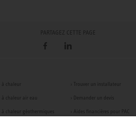
PARTAGEZ CETTE PAGE
Facebook
LinkedIn
 à chaleur
› Trouver un installateur
 à chaleur air eau
› Demander un devis
 à chaleur géothermiques
› Aides financières pour PAC
ation double-flux
› Simulateur de pompe à chale