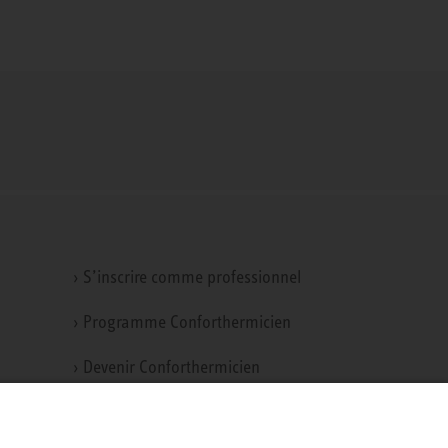
› S’inscrire comme professionnel
› Programme Conforthermicien
› Devenir Conforthermicien
ur
› Toolbox - outil de chiffrage