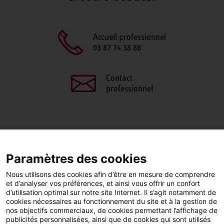
Accueil professionnel
03 87 74 38 88
Contact
professionnel
PARTAGEZ CETTE PAGE
Paramètres des cookies
Facebook
LinkedIn
Nous utilisons des cookies afin d’être en mesure de comprendre
et d’analyser vos préférences, et ainsi vous offrir un confort
d’utilisation optimal sur notre site Internet. Il s’agit notamment de
cookies nécessaires au fonctionnement du site et à la gestion de
nos objectifs commerciaux, de cookies permettant l’affichage de
publicités personnalisées, ainsi que de cookies qui sont utilisés