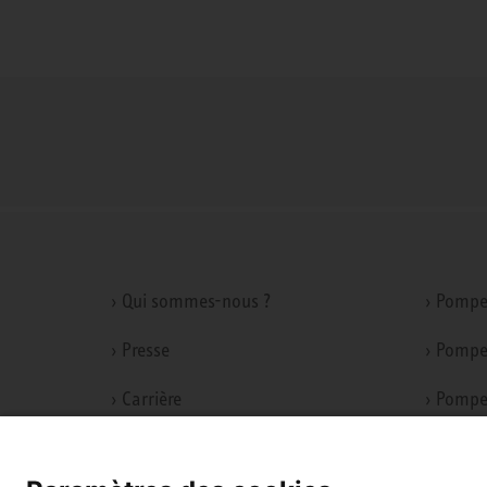
› Qui sommes-nous ?
› Pompe
› Presse
› Pompe
› Carrière
› Pompe
› Conformité
› Ventil