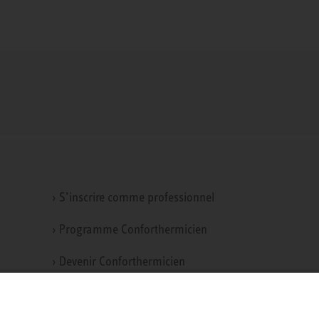
› S’inscrire comme professionnel
› Programme Conforthermicien
› Devenir Conforthermicien
ur
› Toolbox - outil de chiffrage