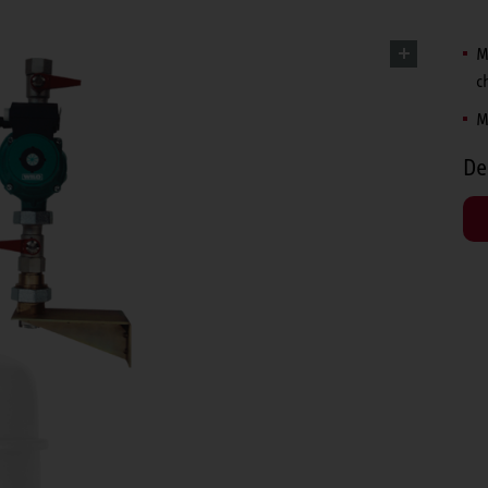
M
c
M
De