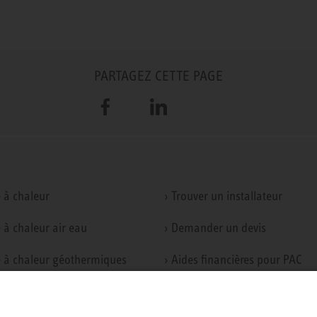
PARTAGEZ CETTE PAGE
Facebook
LinkedIn
 à chaleur
› Trouver un installateur
 à chaleur air eau
› Demander un devis
 à chaleur géothermiques
› Aides financières pour PAC
ation double-flux
› Simulateur de pompe à chale