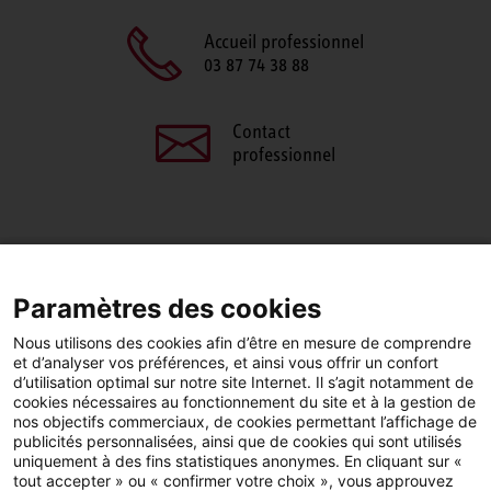
Accueil professionnel
03 87 74 38 88
Contact
professionnel
PARTAGEZ CETTE PAGE
Paramètres des cookies
Facebook
LinkedIn
Nous utilisons des cookies afin d’être en mesure de comprendre
et d’analyser vos préférences, et ainsi vous offrir un confort
d’utilisation optimal sur notre site Internet. Il s’agit notamment de
cookies nécessaires au fonctionnement du site et à la gestion de
nos objectifs commerciaux, de cookies permettant l’affichage de
publicités personnalisées, ainsi que de cookies qui sont utilisés
YouTube
LinkedIn
Facebook
uniquement à des fins statistiques anonymes. En cliquant sur «
tout accepter » ou « confirmer votre choix », vous approuvez