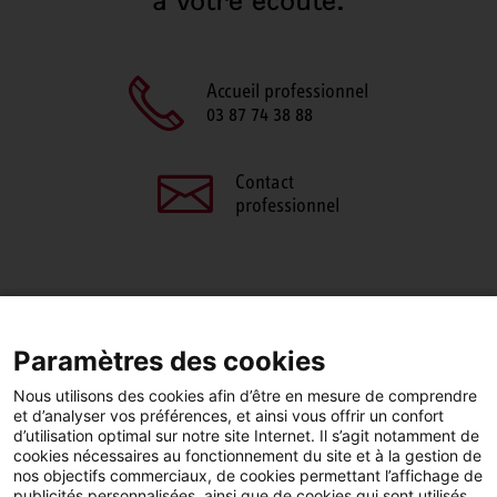
à votre écoute.
Accueil professionnel
03 87 74 38 88
Contact
professionnel
PARTAGEZ CETTE PAGE
Paramètres des cookies
Facebook
LinkedIn
Nous utilisons des cookies afin d’être en mesure de comprendre
et d’analyser vos préférences, et ainsi vous offrir un confort
d’utilisation optimal sur notre site Internet. Il s’agit notamment de
cookies nécessaires au fonctionnement du site et à la gestion de
nos objectifs commerciaux, de cookies permettant l’affichage de
publicités personnalisées, ainsi que de cookies qui sont utilisés