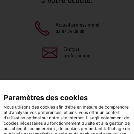
à votre écoute.
Accueil professionnel
03 87 74 38 88
Contact
professionnel
PARTAGEZ CETTE PAGE
Paramètres des cookies
Facebook
LinkedIn
Nous utilisons des cookies afin d’être en mesure de comprendre
et d’analyser vos préférences, et ainsi vous offrir un confort
d’utilisation optimal sur notre site Internet. Il s’agit notamment de
cookies nécessaires au fonctionnement du site et à la gestion de
nos objectifs commerciaux, de cookies permettant l’affichage de
publicités personnalisées, ainsi que de cookies qui sont utilisés