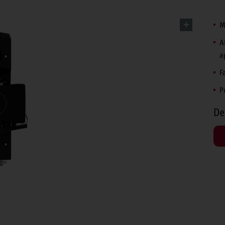
M
A
a
F
P
De