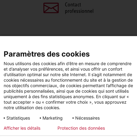
Contact
professionnel
PARTAGEZ CETTE PAGE
Paramètres des cookies
Facebook
LinkedIn
Nous utilisons des cookies afin d’être en mesure de comprendre
et d’analyser vos préférences, et ainsi vous offrir un confort
d’utilisation optimal sur notre site Internet. Il s’agit notamment de
cookies nécessaires au fonctionnement du site et à la gestion de
nos objectifs commerciaux, de cookies permettant l’affichage de
publicités personnalisées, ainsi que de cookies qui sont utilisés
YouTube
LinkedIn
Facebook
uniquement à des fins statistiques anonymes. En cliquant sur «
tout accepter » ou « confirmer votre choix », vous approuvez
notre utilisation des cookies.
Instagram
Statistiques
Marketing
Nécessaires
Afficher les détails
Protection des données
Mentions légales
Protection des données