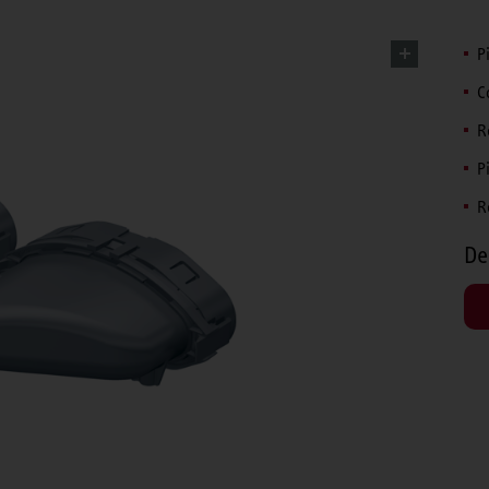
P
C
R
P
R
De