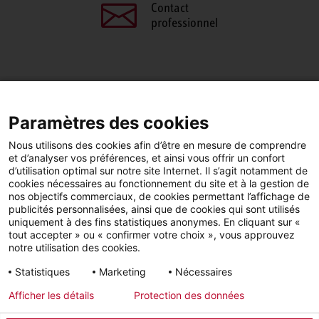
Contact
professionnel
PARTAGEZ CETTE PAGE
Paramètres des cookies
Facebook
LinkedIn
Nous utilisons des cookies afin d’être en mesure de comprendre
et d’analyser vos préférences, et ainsi vous offrir un confort
d’utilisation optimal sur notre site Internet. Il s’agit notamment de
cookies nécessaires au fonctionnement du site et à la gestion de
nos objectifs commerciaux, de cookies permettant l’affichage de
publicités personnalisées, ainsi que de cookies qui sont utilisés
YouTube
LinkedIn
Facebook
uniquement à des fins statistiques anonymes. En cliquant sur «
tout accepter » ou « confirmer votre choix », vous approuvez
notre utilisation des cookies.
Instagram
Statistiques
Marketing
Nécessaires
Afficher les détails
Protection des données
Mentions légales
Protection des données