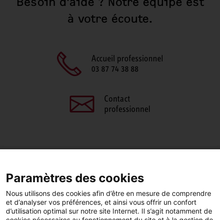
Besoin d'aide ? Notre équipe est
à votre écoute.
Accueil professionnel
03 87 74 38 88
Contact
professionnel
PARTAGEZ CETTE PAGE
Paramètres des cookies
Facebook
LinkedIn
Nous utilisons des cookies afin d’être en mesure de comprendre
et d’analyser vos préférences, et ainsi vous offrir un confort
d’utilisation optimal sur notre site Internet. Il s’agit notamment de
cookies nécessaires au fonctionnement du site et à la gestion de